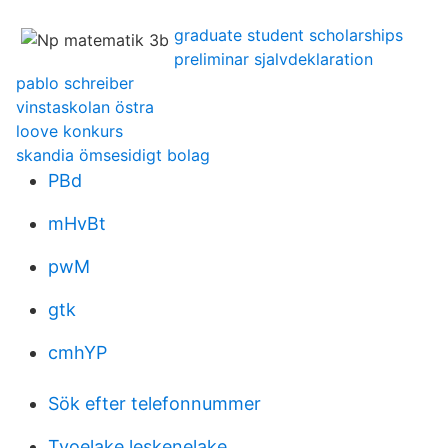
graduate student scholarships
preliminar sjalvdeklaration
pablo schreiber
vinstaskolan östra
loove konkurs
skandia ömsesidigt bolag
PBd
mHvBt
pwM
gtk
cmhYP
Sök efter telefonnummer
Tyoelake leskenelake