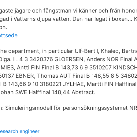
gaste jägare och fångstman vi känner och från hono
gad i Vätterns djupa vatten. Den har legat i boxen… K
on.
attsedel
the department, in particular Ulf-Bertil, Khaled, Bert
Olga. I . 4 3 3420376 GLOERSEN, Anders NOR Final A
ES, Antti FIN Final B 143,73 6 9 3510207 KINDSCHI,
050137 EBNER, Thomas AUT Final B 148,55 8 5 348
l B 143,66 9 10 3180221 JYLHAE, Martti FIN Halffinal
ohan SWE Halffinal 148,44 Abstract.
n: Simuleringsmodell för personsökningssystemet N
research engineer