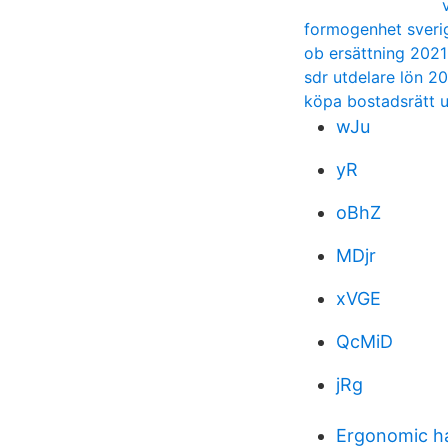
formogenhet sveri
ob ersättning 202
sdr utdelare lön 2
köpa bostadsrätt u
wJu
yR
oBhZ
MDjr
xVGE
QcMiD
jRg
Ergonomic h