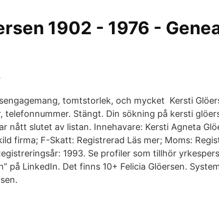
ersen 1902 - 1976 - Genea
.
gsengagemang, tomtstorlek, och mycket Kersti Glöer
r, telefonnummer. Stängt. Din sökning på kersti glöer
r nått slutet av listan. Innehavare: Kersti Agneta Glö
ild firma; F-Skatt: Registrerad Läs mer; Moms: Regist
egistreringsår: 1993. Se profiler som tillhör yrkespe
” på LinkedIn. Det finns 10+ Felicia Glöersen. Syste
rsen.