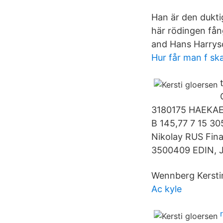
Han är den dukti
här rödingen fån
and Hans Harrys
Hur får man f sk
3180175 HAEKAEMI
B 145,77 7 15 3
Nikolay RUS Fina
3500409 EDIN, J
Wennberg Kersti
Ac kyle