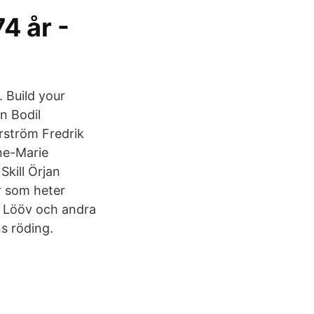
4 år -
 Build your
n Bodil
rström Fredrik
ne-Marie
kill Örjan
r som heter
n Lööv och andra
s röding.