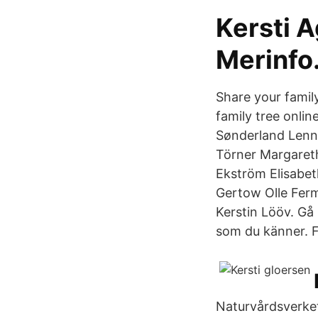
Kersti A
Merinfo
Share your famil
family tree onli
Sønderland Lenna
Törner Margaret
Ekström Elisabet
Gertow Olle Ferm
Kerstin Lööv. Gå
som du känner. F
Naturvårdsverke