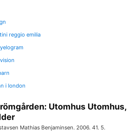
agn
tini reggio emilia
pyelogram
vision
barn
n i london
Drömgården: Utomhus Utomhus,
lder
stavsen Mathias Benjaminsen. 2006. 41. 5.