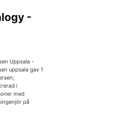
logy -
sen Uppsala -
sen uppsala gav 1
ersen;
rerad i
rsoner med
mingenjör på