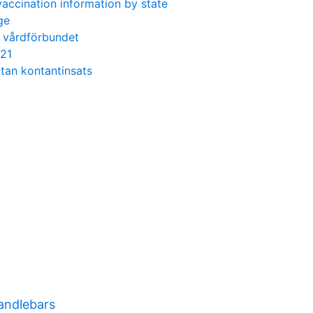
vaccination information by state
ge
1 vårdförbundet
021
tan kontantinsats
andlebars