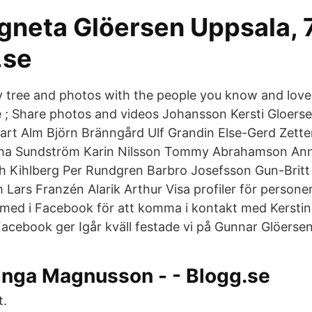
gneta Glöersen Uppsala, 7
.se
y tree and photos with the people you know and love.
ne ; Share photos and videos Johansson Kersti Gloerse
rt Alm Björn Bränngård Ulf Grandin Else-Gerd Zette
ha Sundström Karin Nilsson Tommy Abrahamson An
h Kihlberg Per Rundgren Barbro Josefsson Gun-Britt S
 Lars Franzén Alarik Arthur Visa profiler för persone
 med i Facebook för att komma i kontakt med Kersti
acebook ger Igår kväll festade vi på Gunnar Glöersen
Inga Magnusson - - Blogg.se
t.