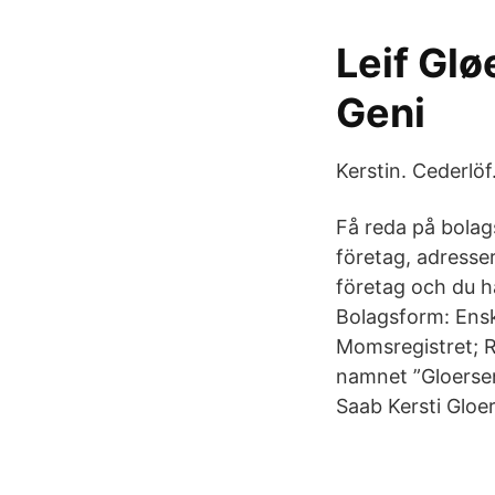
Leif Glø
Geni
Kerstin. Cederlöf
Få reda på bola
företag, adresse
företag och du ha
Bolagsform: Ensk
Momsregistret; R
namnet ”Gloersen
Saab Kersti Gloe